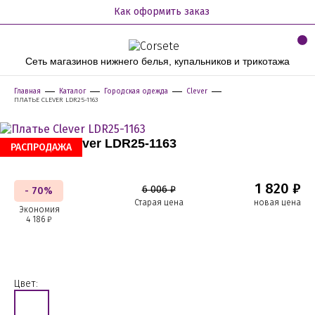
Как оформить заказ
Сеть магазинов нижнего белья, купальников и трикотажа
Главная
Каталог
Городская одежда
Clever
ПЛАТЬЕ CLEVER LDR25-1163
Платье Clever LDR25-1163
РАСПРОДАЖА
1 820 ₽
6 006 ₽
- 70%
Старая цена
новая цена
Экономия
4 186 ₽
Цвет: