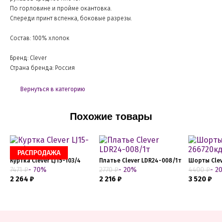
По горловине и пройме окантовка.
Спереди принт вспенка, боковые разрезы.
Состав: 100% хлопок
Бренд: Clever
Страна бренда: Россия
Вернуться в категорию
Похожие товары
РАСПРОДАЖА
Куртка Clever LJ15-103/4
Платье Clever LDR24-008/1т
Шорты Clev
7471 ₽
- 70%
2770 ₽
- 20%
4400 ₽
- 2
2 264 ₽
2 216 ₽
3 520 ₽