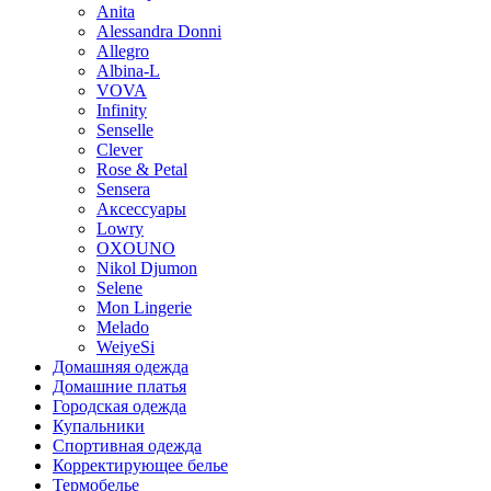
Anita
Alessandra Donni
Allegro
Albina-L
VOVA
Infinity
Senselle
Clever
Rose & Petal
Sensera
Аксессуары
Lowry
OXOUNO
Nikol Djumon
Selene
Mon Lingerie
Melado
WeiyeSi
Домашняя одежда
Домашние платья
Городская одежда
Купальники
Спортивная одежда
Корректирующее белье
Термобелье