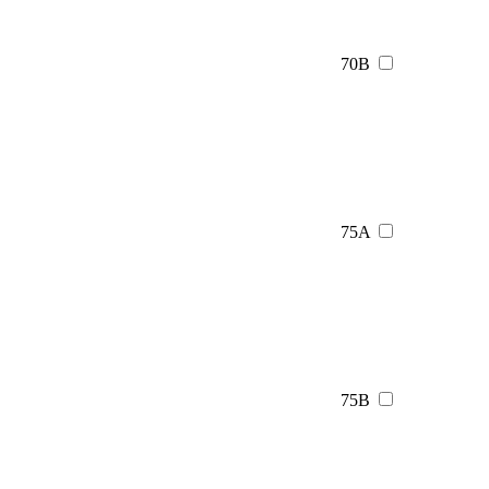
70B
75A
75B