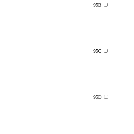
95B
95C
95D