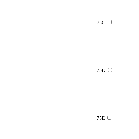
75C
75D
75E