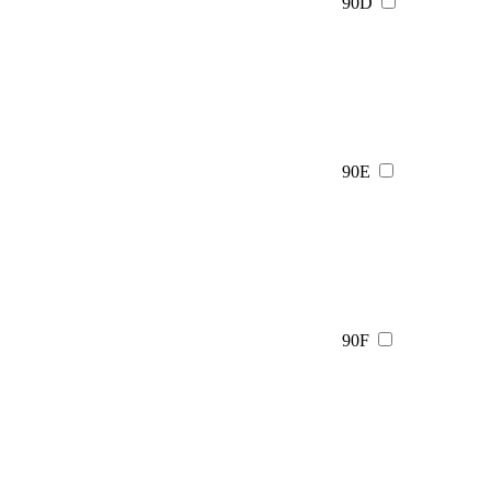
90D
90E
90F