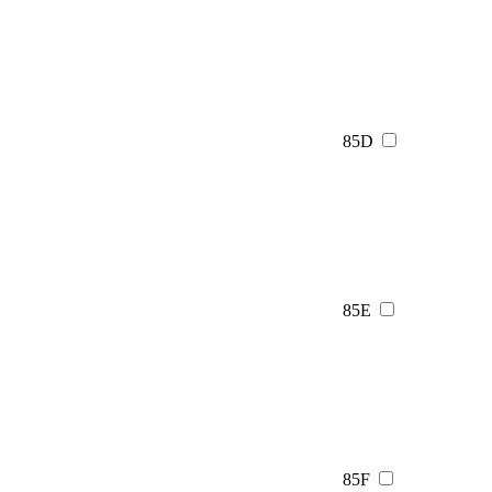
85D
85E
85F