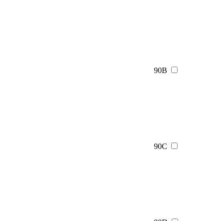
90B
90C