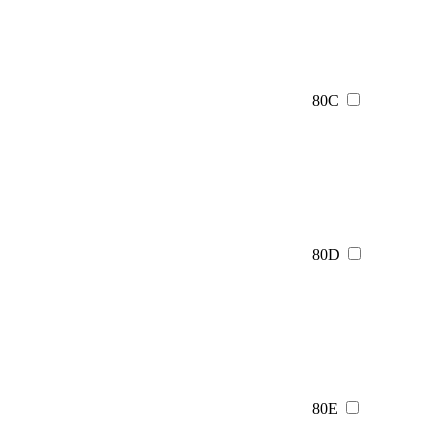
80C
80D
80E