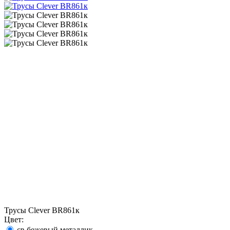
Трусы Clever BR861к
Цвет:
св.бежевый металлик