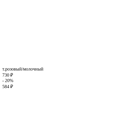
т.розовый/молочный
730 ₽
- 20%
584 ₽