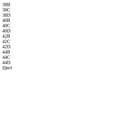
38B
38C
38D
40B
40C
40D
42B
42C
42D
44B
44C
44D
Цвет