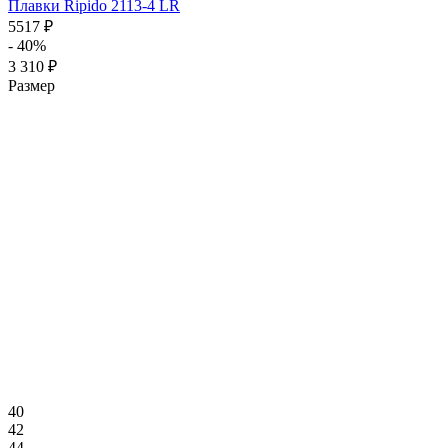
Плавки Ripido 2113-4 LR
5517 ₽
- 40%
3 310 ₽
Размер
40
42
44