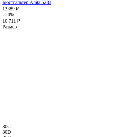
Бюстгальтер Anita 5283
13389 ₽
- 20%
10 711 ₽
Размер
80C
80D