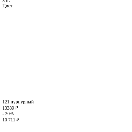
85D
Цвет
121 пурпурный
13389 ₽
- 20%
10 711 ₽