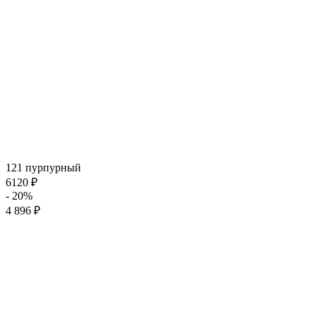
121 пурпурный
6120 ₽
- 20%
4 896 ₽