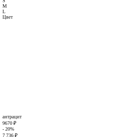
S
M
L
Цвет
антрацит
9670 ₽
- 20%
7 736 ₽