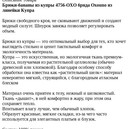
Брюки-бананы из купры 4756-OXO брнда Oxouno из
линейки Купра
Брюки свободного кроя, не сковывают движений и создают
модный силуэт. Шнурок завязка позволяет регулировать
объем.
Брюки из купры — это оптимальный выбор для тех, кто хочет
выглядеть стильно и ценит тактильный комфорт и
экологичность материала.
Купра — это искусственная, но экологичная ткань премиум-
класса, получаемая из растительной целлюлозы (обычно
древесной или хлопковой). Благодаря особому способу
обработки она известна как «растительный шелк»: материал
невероятно мягкий, струящийся, с благородным атласным
блеском
Материал очень приятен к телу, нежный и шелковистый.
Ткань «дышит», в ней комфортно в жару, при этом она
сохраняет тепло.
Впитывает влагу лучше, чем обычный хлопок.
Образует красивые, мягкие складки, из-за чего часто
используется для элегантных платьев и блузок.