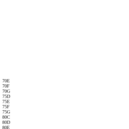
70E
70F
70G
75D
75E
75F
75G
80C
80D
80E