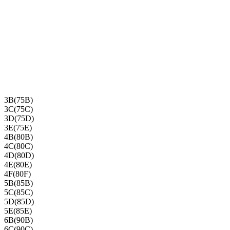
3B(75B)
3C(75C)
3D(75D)
3E(75E)
4B(80B)
4C(80C)
4D(80D)
4E(80E)
4F(80F)
5B(85B)
5C(85C)
5D(85D)
5E(85E)
6B(90B)
6C(90C)