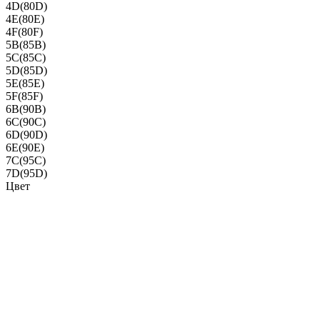
4D(80D)
4E(80E)
4F(80F)
5B(85B)
5C(85C)
5D(85D)
5E(85E)
5F(85F)
6B(90B)
6C(90C)
6D(90D)
6E(90E)
7C(95C)
7D(95D)
Цвет