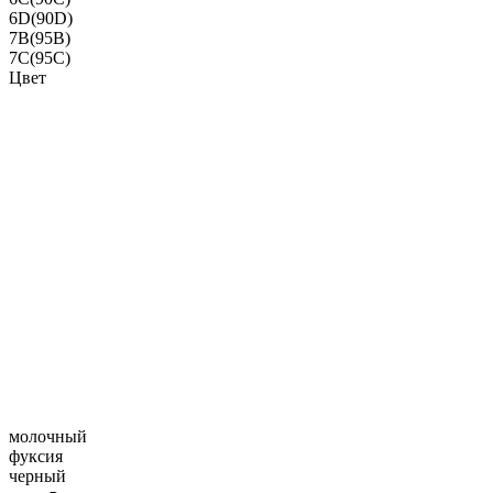
6D(90D)
7B(95B)
7C(95C)
Цвет
молочный
фуксия
черный