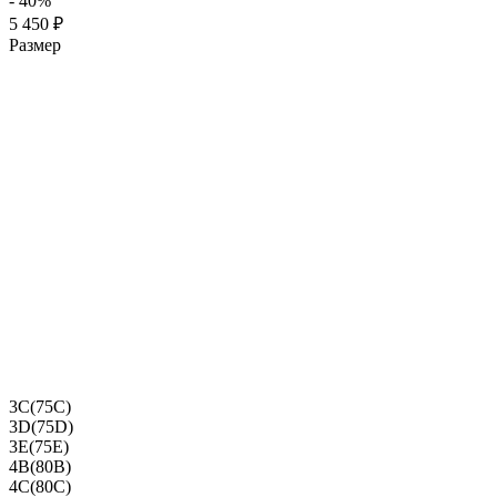
- 40%
5 450 ₽
Размер
3C(75C)
3D(75D)
3E(75E)
4B(80B)
4C(80C)