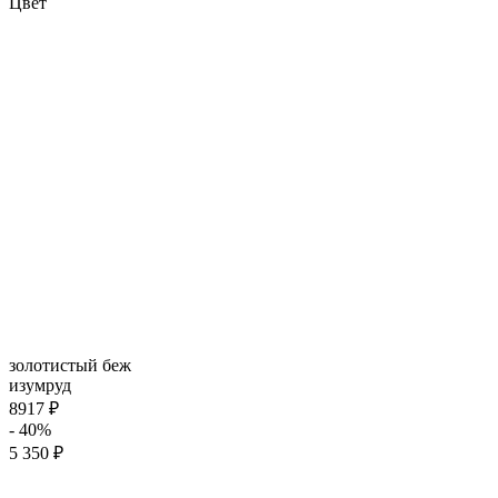
Цвет
золотистый беж
изумруд
8917 ₽
- 40%
5 350 ₽