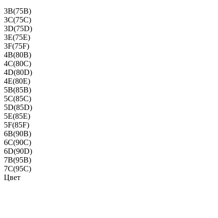
3B(75B)
3C(75C)
3D(75D)
3E(75E)
3F(75F)
4B(80B)
4C(80C)
4D(80D)
4E(80E)
5B(85B)
5C(85C)
5D(85D)
5E(85E)
5F(85F)
6B(90B)
6C(90C)
6D(90D)
7B(95B)
7C(95C)
Цвет