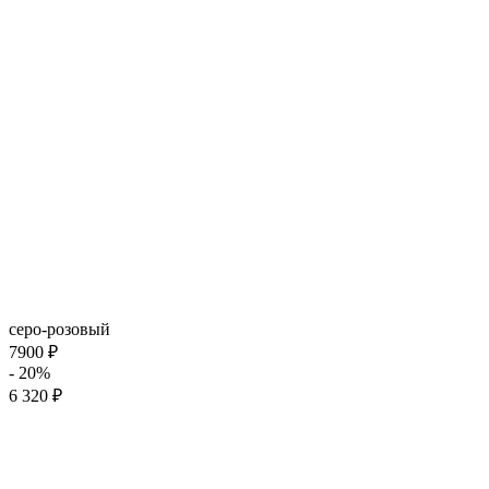
серо-розовый
7900 ₽
- 20%
6 320 ₽