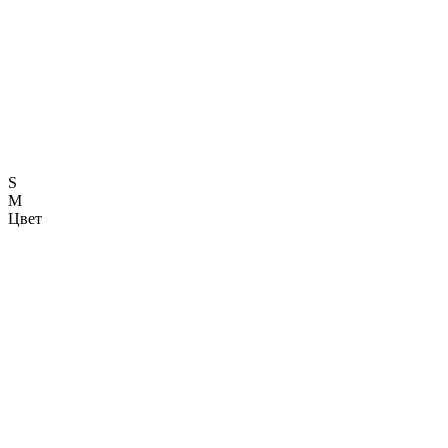
S
M
Цвет