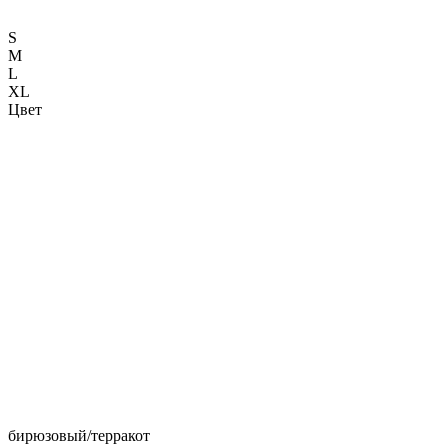
S
M
L
XL
Цвет
бирюзовый/терракот