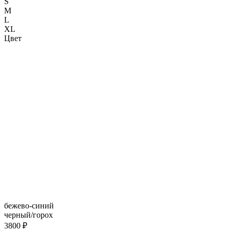
S
M
L
XL
Цвет
бежево-синий
черный/горох
3800 ₽