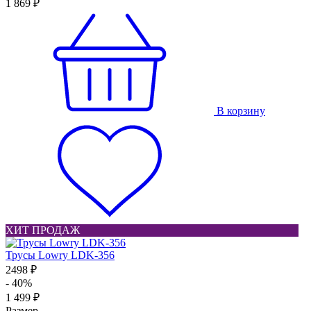
1 869 ₽
В корзину
ХИТ ПРОДАЖ
Трусы Lowry LDK-356
2498 ₽
- 40%
1 499 ₽
Размер