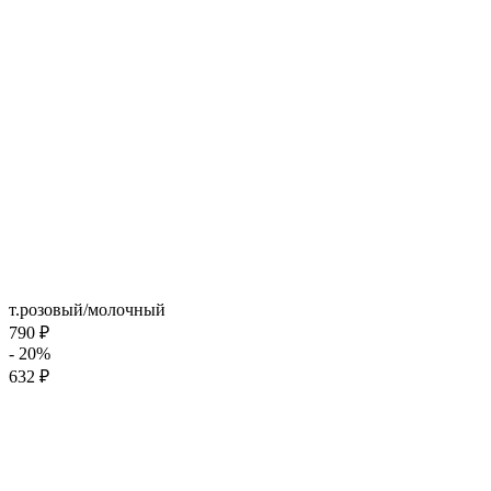
т.розовый/молочный
790 ₽
- 20%
632 ₽