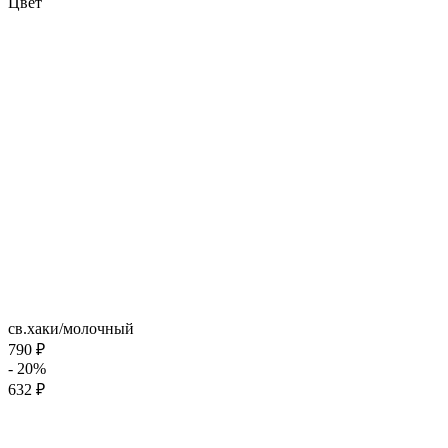
Цвет
св.хаки/молочный
790 ₽
- 20%
632 ₽