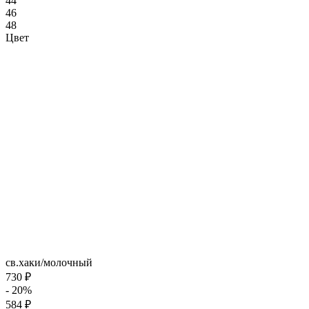
44
46
48
Цвет
св.хаки/молочный
730 ₽
- 20%
584 ₽