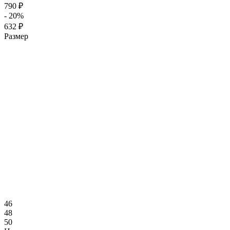
790 ₽
- 20%
632 ₽
Размер
46
48
50