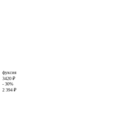
фуксия
3420 ₽
- 30%
2 394 ₽