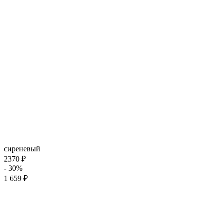
сиреневый
2370 ₽
- 30%
1 659 ₽