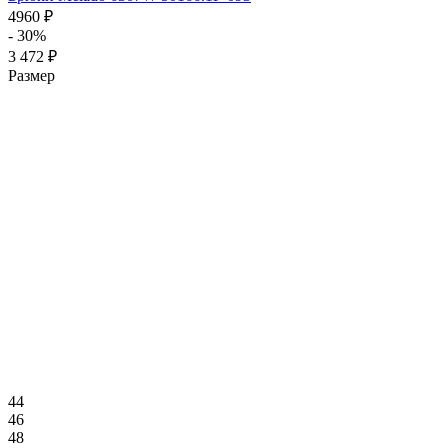
4960 ₽
- 30%
3 472 ₽
Размер
44
46
48