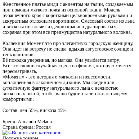
Женственное платье миди с акцентом на талии, создаваемым
при помощи мягкого пояса из основной ткани. Модель
рубашечного кроя с короткими цельнокроеными рукавами и
аккуратным отложным воротником. Смесовый состав из льна
и вискозы позволяет изделию красиво драпироваться,
сохраняя при этом все преимущества натурального волокна.
Коллекция Момент это про элегантную городскую женщину.
Она идет на встречу не спеша, вдыхая августовское солнце и
тень каштанов.
Её походка уверенная, но мягкая. Она улыбается ветру.
Все это словно случайная сцена из фильма, которую хочется
пересматривать.
«Момент» - это история о мягкости и невесомости,
воплощенная в лаконичном дизайне. Мы соединили
аутентичную фактуру натурального льна с нежностью
вискозных нитей, чтобы ваши будни стали по-настоящему
комфортными.
Состав: лен 55%, вискоза 45%
Бренд: Almando Melado
Страна бренда: Россия
Вернуться в категорию
Похожие товары